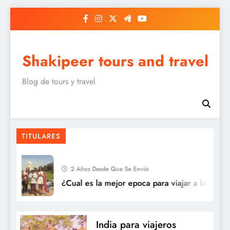
Saltar
al
contenido
Shakipeer tours and travel
Blog de tours y travel
TITULARES
2 Años Desde Que Se Envió
¿Cual es la mejor epoca para viajar a la India?
India para viajeros