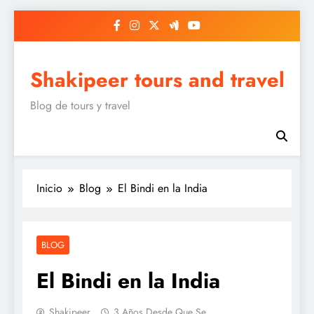
Saltar
al
contenido
Shakipeer tours and travel
Blog de tours y travel
Inicio
Blog
El Bindi en la India
BLOG
El Bindi en la India
Shakipeer
3 Años Desde Que Se