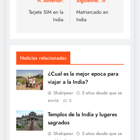
Navegación
Anterior:
Siguiente:
de
Tarjeta SIM en la
Matriarcado en
India
India
entradas
Noticias relacionadas
¿Cual es la mejor epoca para
viajar a la India?
Shakipeer
2 años desde que se
envió
0
Templos de la India y lugares
sagrados
Shakipeer
3 años desde que se