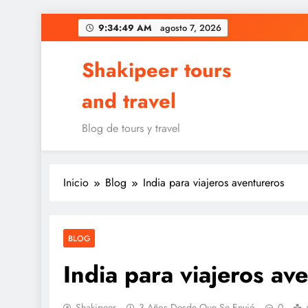
Saltar
9:34:50 AM
agosto 7, 2026
al
contenido
Shakipeer tours
and travel
Blog de tours y travel
Inicio
Blog
India para viajeros aventureros
BLOG
India para viajeros av
Shakipeer
3 Años Desde Que Se Envió
0