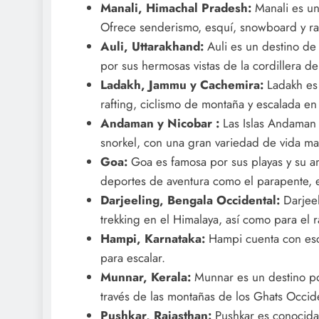
Manali, Himachal Pradesh:
Manali es un
Ofrece senderismo, esquí, snowboard y raf
Auli, Uttarakhand:
Auli es un destino de 
por sus hermosas vistas de la cordillera de
Ladakh, Jammu y Cachemira:
Ladakh es 
rafting, ciclismo de montaña y escalada en
Andaman y Nicobar :
Las Islas Andaman 
snorkel, con una gran variedad de vida mar
Goa:
Goa es famosa por sus playas y su a
deportes de aventura como el parapente, el j
Darjeeling, Bengala Occidental:
Darjee
trekking en el Himalaya, así como para el ra
Hampi, Karnataka:
Hampi cuenta con esc
para escalar.
Munnar, Kerala:
Munnar es un destino po
través de las montañas de los Ghats Occid
Pushkar, Rajasthan:
Pushkar es conocida