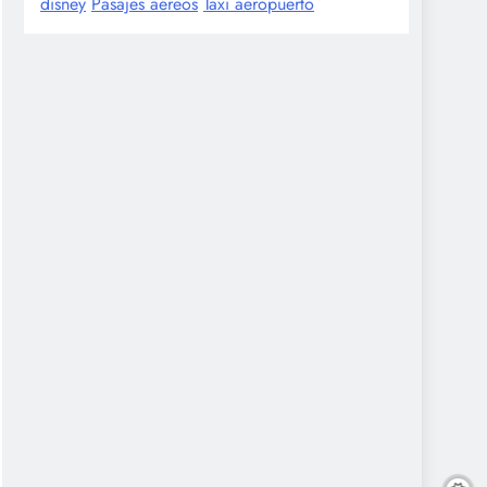
disney
Pasajes aéreos
Taxi aeropuerto