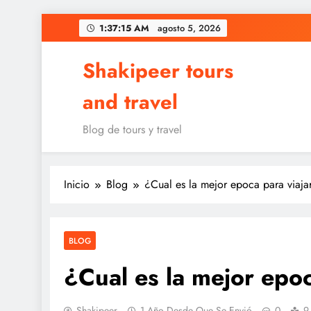
Saltar
1:37:16 AM
agosto 5, 2026
al
contenido
Shakipeer tours
and travel
Blog de tours y travel
Inicio
Blog
¿Cual es la mejor epoca para viajar
BLOG
¿Cual es la mejor epoc
Shakipeer
1 Año Desde Que Se Envió
0
9