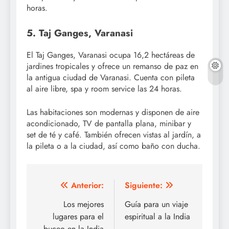
horas.
5. Taj Ganges, Varanasi
El Taj Ganges, Varanasi ocupa 16,2 hectáreas de
jardines tropicales y ofrece un remanso de paz en
la antigua ciudad de Varanasi. Cuenta con pileta
al aire libre, spa y room service las 24 horas.
Las habitaciones son modernas y disponen de aire
acondicionado, TV de pantalla plana, minibar y
set de té y café. También ofrecen vistas al jardín, a
la pileta o a la ciudad, así como baño con ducha.
Navegación
Anterior:
Siguiente:
de
Los mejores
Guía para un viaje
lugares para el
espiritual a la India
entradas
buceo en la India