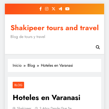
Saltar
al
contenido
Shakipeer tours and travel
Blog de tours y travel
Inicio
Blog
Hoteles en Varanasi
BLOG
Hoteles en Varanasi
Shakipeer
3 Años Desde Que Se